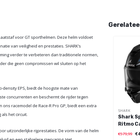
Gerelatee
maatstaf voor GT sporthelmen. Deze helm voldoet
tie van veiligheid en prestaties. SHARK’s
ming verder te verbeteren dan traditionele normen,
jder die geen compromissen wil sluiten op het
i-density EPS, biedt de hoogste mate van
este concurrenten en beschermt de rijder tegen
n ons racemodel de Race-R Pro GP, biedt een extra
SHARK
ls het circuit.
Shark S
Ritmo C
r uitzonderlijke rijprestaties. De vorm van de helm
€4
€579,99
uid en een stabielere rijervaring. Het