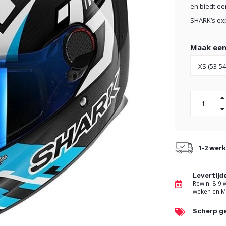
en biedt ee
SHARK’s exp
Maak een
1-2 wer
Levertij
Rewin: 8-9
weken en M
Scherp ge