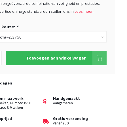
n ongeëvenaarde combinatie van veiligheid en prestaties.
ertise en hoge standaarden stellen ons in
Lees meer..
 keuze:
*
Toevoegen aan winkelwagen
kdagen
den maatwerk
Handgemaakt
 weken, NFmoto 8-10
Aangemeten
ass 8-9 weken
prijsd
Gratis verzending
vanaf €50