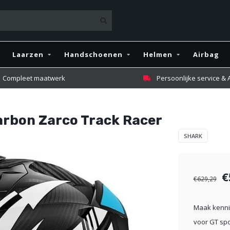
Laarzen
Handschoenen
Helmen
Airbag
Compleet maatwerk
Persoonlijke service &
arbon Zarco Track Racer
SHARK
€
€629,29
Maak kenni
voor GT sp