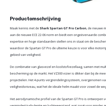
Productomschrijving
Maak kennis met de
Shark Spartan GT Pro Carbon
, de nieuwe 
aan de nieuwe ECE 22-06 norm en biedt een ongeëvenaarde combina
expertise en hoge standaarden stellen ons in staat om de bescher
waardoor de Spartan GT Pro de ultieme keuze is voor elke motorri
gebied van veiligheid.
De combinatie van glasvezel en koolstofvezellaag, samen met mult
bescherming op de markt. Het VZ300 vizier is dikker dan bij de me
projectielen. Het 4-punts vergrendelingssysteem, overgenomen va
veiligheidsniveau, wat het de ideale helm maakt voor zowel de weg a
Het aerodynamische profiel van de Spartan GT Pro is ontworpen voo
vermindert turbulentie en luchtweerstand, wat zorgt voor minder gel