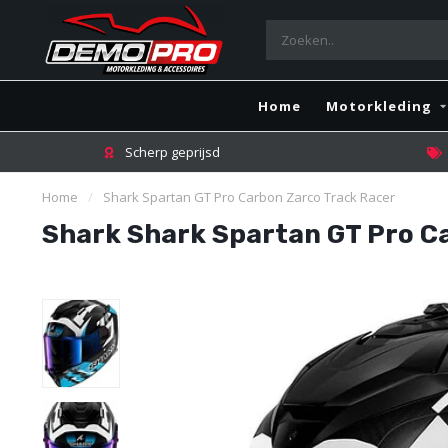
Home
Motorkleding
Scherp geprijsd
Home
/
Shark Spartan GT Pro Carbon Zarco Track Racer
Shark Shark Spartan GT Pro C