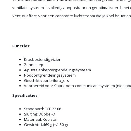
ventilatiesysteem is volledig aanpasbaar en geoptimaliseerd, met d
Venturi-effect, voor een constante luchtstroom die je koel houdt 
Functies:
Krasbestendig vizier
Zonneklep
4-punts ankervergrendelingssysteem
Noodontgrendelingssysteem
Geschikt voor brildragers
Voorbereid voor Sharktooth-communicatiesysteem (niet inb
Specificaties:
Standaard: ECE 22.06
Sluiting: Dubbel-D
Materiaal: Koolstof
Gewicht: 1.469 g (+/- 50 g)