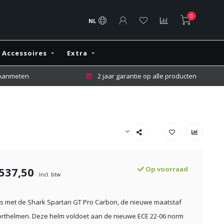
0
NL
Accessoires
Extra
 Aanmeten
2 jaar garantie op alle producten
537,50
Op voorraad
Incl. btw
s met de Shark Spartan GT Pro Carbon, de nieuwe maatstaf
orthelmen. Deze helm voldoet aan de nieuwe ECE 22-06 norm