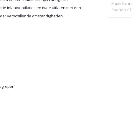
Maak kenni
rie inlaatventilaties en twee uitlaten met een
Spartan GT
onder verschillende omstandigheden.
nieuwe ma.
egrepen)