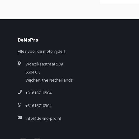
DeMoPro
Alles voor de motorrijder!
Woeziksestraat 589
6604 CK
Wijchen, the Netherlands
+31618710504
+31618710504
info@de-mo-pro.nl