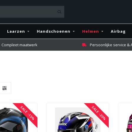
Laarzen
Handschoenen
Helmen
Airbag
Compleet maatwerk
Persoonlijke service &
SALE -15%
SALE -20%