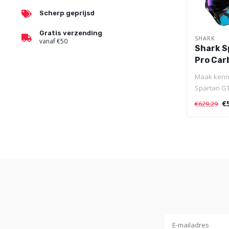
Scherp geprijsd
Gratis verzending
SHARK
vanaf €50
Shark S
Pro Car
Track R
Maak kenni
Spartan GT
nieuwe maa
€
€629,29
sport..