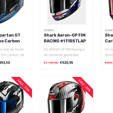
SHARK
SHA
partan GT
Shark Aeron-GP FIM
Sha
mo Carbon
RACING #1 FIRSTLAP
Car
Carbon Blue Red
s met de Shark
De AERON GP FIM Racing is
De n
 Pro Carbon, de
de nieuwste generatie
direc
tstaf voor GT
binnen de Racing-lijn en past
bepr
493,50
€920,95
€1.149,98
€869
z..
gedr
SALE -15%
SALE -20%