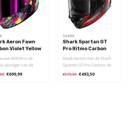
RK
SHARK
rk Aeron Fawn
Shark Spartan GT
bon Violet Yellow
Pro Ritmo Carbon
ieuwe AERON is de
Maak kennis met de Shark
te opvolger van de
Spartan GT Pro Carbon, de
oefde AERON GP -
nieuwe maatstaf voor GT
€699,99
€493,50
,99
€579,99
agen door..
sport..