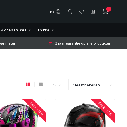
0
NL
Accessoires
Extra
 Aanmeten
2 jaar garantie op alle producten
SALE -20%
SALE -15%