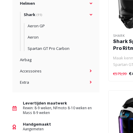
Helmen
Shark
(11)
Aeron GP
SHARK
Aeron
Shark S
Pro Rit
Spartan GT Pro Carbon
Blue
Maak kenni
Airbag
Spartan GT
nieuwe maa
Accessoires
€
€579,99
sport..
Extra
Levertijden maatwerk
Rewin: 8-9 weken, NFmoto 8-10 weken en
Mass 8-9 weken
Handgemaakt
Aangemeten