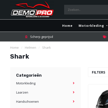
Home
Motorkleding
Scherp geprijsd
Home
/
Helmen
/
Shark
Shark
FILTERS
Categorieën
Motorkleding
Laarzen
Handschoenen