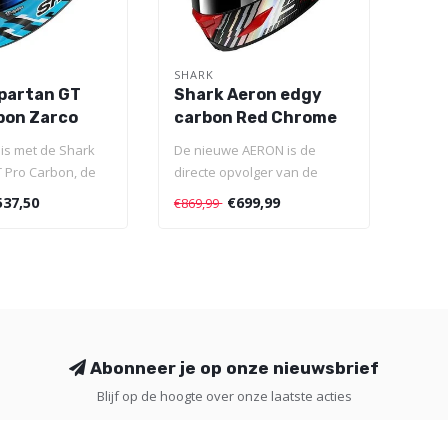
SHARK
partan GT
Shark Aeron edgy
bon Zarco
carbon Red Chrome
acer
s met de Shark
De nieuwe AERON is de
 Pro Carbon, de
directe opvolger van de
tstaf voor GT
beproefde AERON GP -
537,50
€699,99
€869,99
gedragen door..
Abonneer je op onze nieuwsbrief
Blijf op de hoogte over onze laatste acties