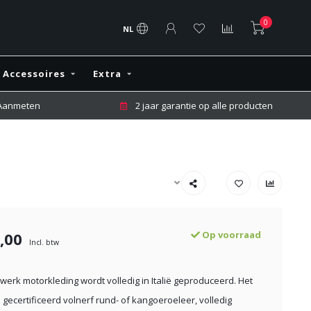
0
NL
Accessoires
Extra
 Aanmeten
2 jaar garantie op alle producten
,00
Op voorraad
Incl. btw
erk motorkleding wordt volledig in Italië geproduceerd. Het
 gecertificeerd volnerf rund- of kangoeroeleer, volledig