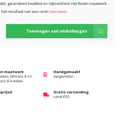
talië, garandeert kwaliteit en slijtvastheid. Het Rewin maatwerk
 het resultaat van een conti
Lees meer..
Toevoegen aan winkelwagen
den maatwerk
Handgemaakt
 weken, NFmoto 8-10
Aangemeten
ass 8-9 weken
prijsd
Gratis verzending
vanaf €50