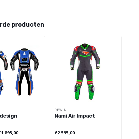
rde producten
REWIN
REW
design
Nami Air Impact
Bio
€1.895,00
€2.595,00
€2.