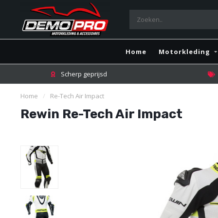
Home
Motorkleding
Scherp geprijsd
Home
/
Re-Tech Air Impact
Rewin Re-Tech Air Impact