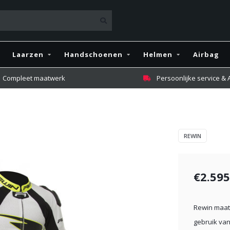
Laarzen
Handschoenen
Helmen
Airbag
Compleet maatwerk
Persoonlijke service &
REWIN
€2.595
Rewin maatw
gebruik van