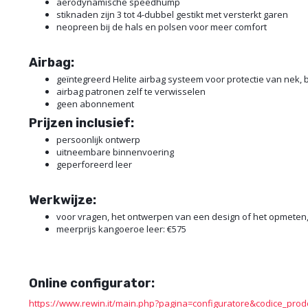
aerodynamische speedhump
stiknaden zijn 3 tot 4-dubbel gestikt met versterkt garen
neopreen bij de hals en polsen voor meer comfort
Airbag:
geïntegreerd Helite airbag systeem voor protectie van nek, 
airbag patronen zelf te verwisselen
geen abonnement
Prijzen
inclusief:
persoonlijk ontwerp
uitneembare binnenvoering
geperforeerd leer
Werkwijze:
voor vragen, het ontwerpen van een design of het opmeten, 
meerprijs kangoeroe leer: €575
Online configurator:
https://www.rewin.it/main.php?pagina=configuratore&codice_pro