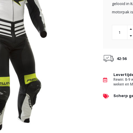
gelooid in I
motorpak is
42-56
Levertij
Rewin: 8-9
weken en M
Scherp ge