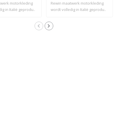
werk motorkleding
Rewin maatwerk motorkleding
Rew
ig in Italië geprodu..
wordt volledig in Italië geprodu..
word