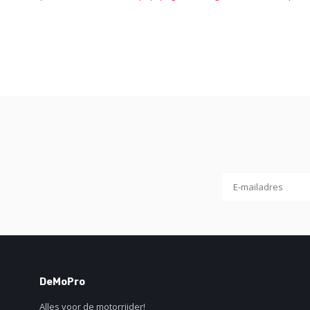
DeMoPro
Alles voor de motorrijder!