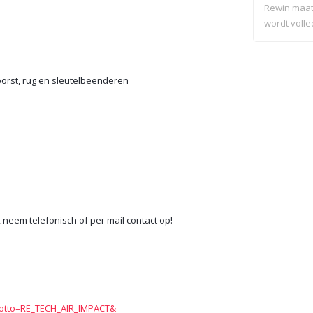
Rewin maat
wordt volled
borst, rug en sleutelbeenderen
neem telefonisch of per mail contact op!
dotto=RE_TECH_AIR_IMPACT&