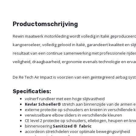
Productomschrijving
Rewin maatwerk motorkleding wordt volledig in Italië geproduceerd.
kangoeroeleer, volledig gelooid in Italië, garandeert kwaliteit en s
resultaat van een continue samenwerking met professionele rijders
veiligheid, draagbaarheid, ergonomie evenals technologie en ervari
De Re Tech Air Impact is voorzien van een geïntegreerd airbag sy
Specificaties:
volnerf rundleer met een hoge slijtvastheid
Kevlar Schoeller®
stretch aan binnenzijde van de armen
externe protectie op schouders en knieën in verschillende 
verwisselbare elbow sliders in verschillende kleuren
CE level 2 protectie op schouders, ellebogen, heupen en kn
binnenvoering
Sanitized
®
fabric
accordeon stretchdelen voor optimale bewegingsvrijheid