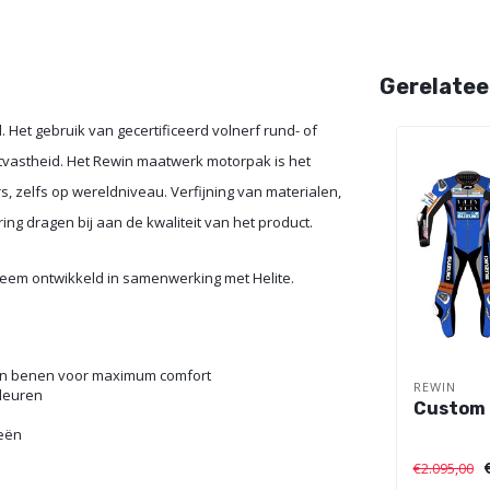
Gerelatee
 Het gebruik van gecertificeerd volnerf rund- of
lijtvastheid. Het Rewin maatwerk motorpak is het
, zelfs op wereldniveau. Verfijning van materialen,
ng dragen bij aan de kwaliteit van het product.
steem ontwikkeld in samenwerking met Helite.
 en benen voor maximum comfort
REWIN
kleuren
Custom 
ieën
€2.095,00