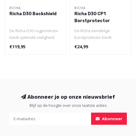
RICHA
RICHA
Richa D3O Backshield
Richa D3O CP1
Borstprotector
De Richa D3O rugprotector
De Richa eendelige
biedt optimale veiligheid
borstprotector biedt
voor de sportieve rijder en ..
hoogwaardige bescherming
€119,95
€24,99
voor de sportie..
Abonneer je op onze nieuwsbrief
Blijf op de hoogte over onze laatste acties
Abonneer