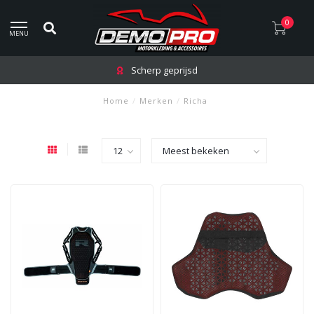
0
MENU
Scherp geprijsd
Home
/
Merken
/
Richa