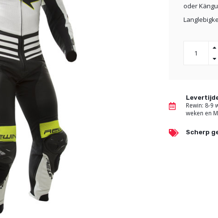
oder Känguru
Langlebigke
Levertij
Rewin: 8-9
weken en M
Scherp ge