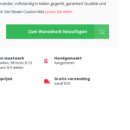
leder, vollständig in Italien gegerbt, garantiert Qualität und
it. Der Rewin Custom Mot
Lesen Sie mehr..
Zum Warenkorb hinzufügen
den maatwerk
Handgemaakt
 weken, NFmoto 8-10
Aangemeten
ass 8-9 weken
prijsd
Gratis verzending
vanaf €50