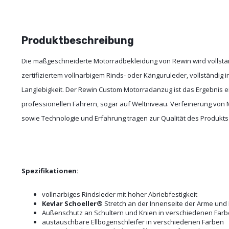
Produktbeschreibung
Die maßgeschneiderte Motorradbekleidung von Rewin wird vollständ
zertifiziertem vollnarbigem Rinds- oder Känguruleder, vollständig in
Langlebigkeit. Der Rewin Custom Motorradanzug ist das Ergebnis e
professionellen Fahrern, sogar auf Weltniveau. Verfeinerung von M
sowie Technologie und Erfahrung tragen zur Qualität des Produkts 
Spezifikationen:
vollnarbiges Rindsleder mit hoher Abriebfestigkeit
Kevlar Schoeller®
Stretch an der Innenseite der Arme und
Außenschutz an Schultern und Knien in verschiedenen Far
austauschbare Ellbogenschleifer in verschiedenen Farben