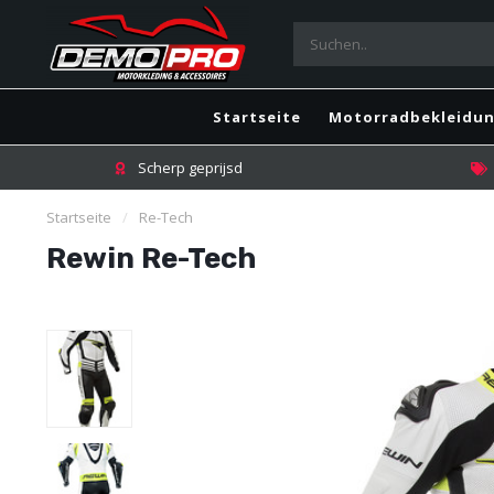
Startseite
Motorradbekleidu
Scherp geprijsd
Startseite
/
Re-Tech
Rewin Re-Tech