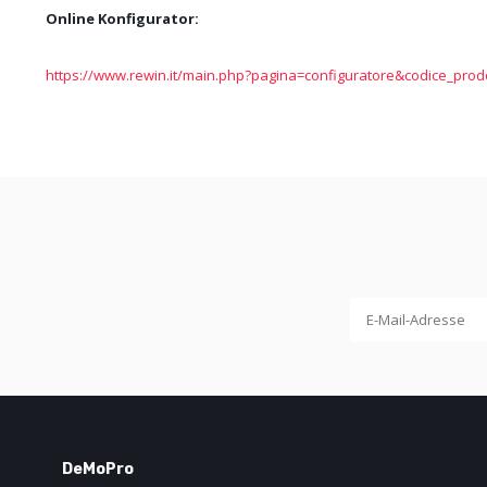
Online Konfigurator:
https://www.rewin.it/main.php?pagina=configuratore&codice_pro
DeMoPro