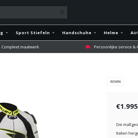
ng
Sport Stiefeln
Handschuhe
Helme
Ai
Compleet maatwerk
Persoonlijke service &
REWIN
€1.995
Die maßgesc
Italien her