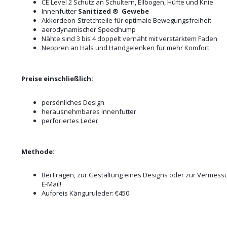
CE Level 2 Schutz an Schultern, Ellbogen, Hüfte und Knie
Innenfutter
Sanitized ®
Gewebe
Akkordeon-Stretchteile für optimale Bewegungsfreiheit
aerodynamischer Speedhump
Nähte sind 3 bis 4 doppelt vernäht mit verstärktem Faden
Neopren an Hals und Handgelenken für mehr Komfort
Preise einschließlich:
persönliches Design
herausnehmbares Innenfutter
perforiertes Leder
Methode:
Bei Fragen, zur Gestaltung eines Designs oder zur Vermessu
E-Mail!
Aufpreis Känguruleder: €450