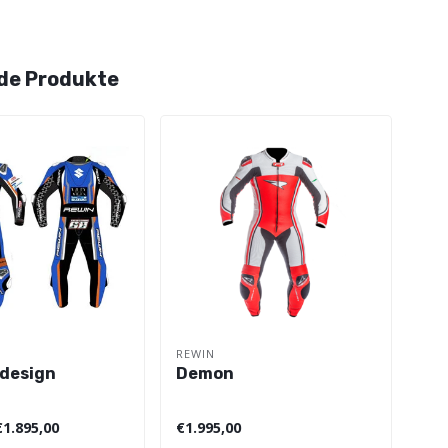
de Produkte
REWIN
REW
design
Demon
St
€1.895,00
€1.995,00
€1.