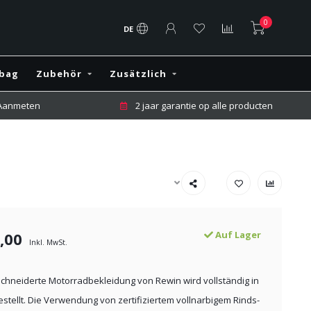
0
DE
rbag
Zubehör
Zusätzlich
 Aanmeten
2 jaar garantie op alle producten
,00
Auf Lager
Inkl. MwSt.
hneiderte Motorradbekleidung von Rewin wird vollständig in
gestellt. Die Verwendung von zertifiziertem vollnarbigem Rinds-