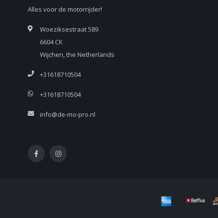
Alles voor de motorrijder!
Woeziksestraat 589
6604 CK
Wijchen, the Netherlands
+31618710504
+31618710504
info@de-mo-pro.nl