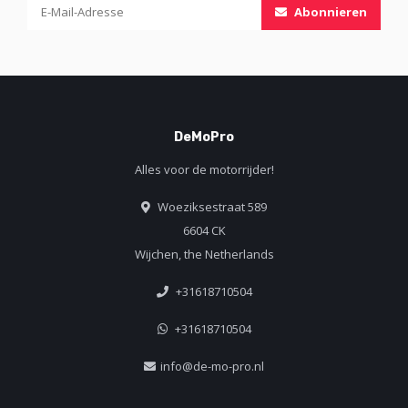
Abonnieren
DeMoPro
Alles voor de motorrijder!
Woeziksestraat 589
6604 CK
Wijchen, the Netherlands
+31618710504
+31618710504
info@de-mo-pro.nl