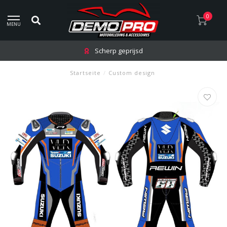
0
MENU
Scherp geprijsd
Startseite
/
Custom design