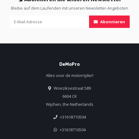
Bleibe auf dem Laufenden mit unseren Newsletter-Angeboten
Abonnieren
DeMoPro
Alles voor de motorrijder!
Woeziksestraat 589
6604 CK
Wijchen, the Netherlands
+31618710504
+31618710504